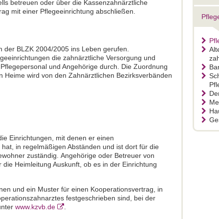
s betreuen oder über die Kassenzahnärztliche
ag mit einer Pflegeeinrichtung abschließen.
Pfleg
Pfl
n der BLZK 2004/2005 ins Leben gerufen.
Alt
geeinrichtungen die zahnärztliche Versorgung und
zah
Pflegepersonal und Angehörige durch. Die Zuordnung
Ba
en Heime wird von den Zahnärztlichen Bezirksverbänden
Sch
Pfl
De
Me
Ha
Ge
ie Einrichtungen, mit denen er einen
at, in regelmäßigen Abständen und ist dort für die
ewohner zuständig. Angehörige oder Betreuer von
die Heimleitung Auskunft, ob es in der Einrichtung
nen und ein Muster für einen Kooperationsvertrag, in
perationszahnarztes festgeschrieben sind, bei der
unter
www.kzvb.de
.