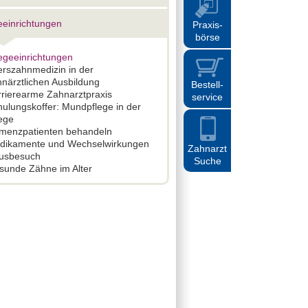
eeinrichtungen
Praxis
-
börse
egeeinrichtungen
erszahnmedizin in der
närztlichen Ausbildung
Bestell
-
rrierearme Zahnarztpraxis
service
ulungskoffer: Mundpflege in der
ege
menzpatienten behandeln
dikamente und Wechselwirkungen
Zahnarzt
usbesuch
Suche
sunde Zähne im Alter