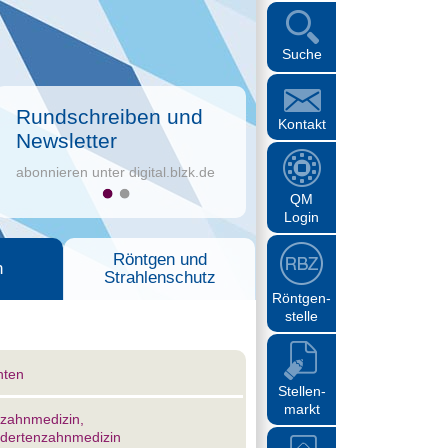
Suche
Rundschreiben und
Kontakt
Newsletter
abonnieren unter digital.blzk.de
QM
Login
Röntgen und
n
Strahlenschutz
Röntgen-
stelle
nten
Stellen-
markt
szahnmedizin,
dertenzahnmedizin