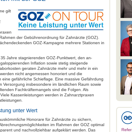
me gilt
R
praxen
 Rahmen der Gebührenordnung für Zahnärzte (GOZ).
 flächendeckenden GOZ-Kampagne mehrere Stationen in
ls 35 Jahre stagnierenden GOZ-Punktwert, den an­
a­loppierenden Inflation sowie stetig stei­gende
 Laborkosten geraten Zahnärzte mehr und mehr in ein
 werden nicht angemessen hono­riert und die
 in eine gefährliche Schieflage. Eine massive Gefährdung
en Versorgung insbe­sondere im ländlichen Raum sowie
ltenden Fachkräftemangels sind die Folgen. Als
 Viele Kassenleistungen werden in Zahnarztpraxen
atleistungen.
ung unter Wert
 aus­kömmliche Honorare für Zahnärzte zu sichern,
 Abrechnungsmöglichkeiten im Rah­men der GOZ optimal
Refer
parent und nachvoll­ziehbar aufgeklärt werden. Das