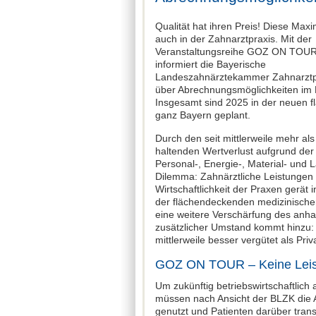
Qualität hat ihren Preis! Diese Maxi
auch in der Zahnarztpraxis. Mit der
Veranstaltungsreihe GOZ ON TOU
informiert die Bayerische
Landeszahnärztekammer Zahnarzt
über Abrechnungsmöglichkeiten im
Insgesamt sind 2025 in der neuen
ganz Bayern geplant.
Durch den seit mittlerweile mehr a
haltenden Wertverlust aufgrund der g
Personal-, Energie-, Material- und
Dilemma: Zahnärztliche Leis­tungen
Wirtschaftlichkeit der Praxen gerät
der flächendecken­den medizinisch
eine weitere Verschärfung des anha
zusätzlicher Umstand kommt hinzu:
mittlerweile besser vergütet als Priv
GOZ ON TOUR – Keine Leist
Um zukünftig betriebswirtschaftlich
müssen nach Ansicht der BLZK die
genutzt und Patienten darüber trans