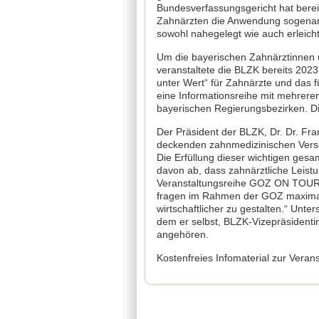
Bundesverfassungsgericht hat bere
Zahnärzten die Anwendung soge­na
sowohl nahegelegt wie auch erleicht
Um die bayerischen Zahn­ärztinnen 
veranstaltete die BLZK bereits 20
unter Wert“ für Zahnärzte und das f
eine Informations­reihe mit mehrere
bayeri­schen Regierungsbezirken. D
Der Präsident der BLZK, Dr. Dr. Fran
deckenden zahnmedizinischen Versor
Die Erfüllung dieser wichtigen ge­s
davon ab, dass zahn­ärztliche Leis
Veranstal­tungsreihe GOZ ON TOUR 
fragen im Rahmen der GOZ maximal u
wirtschaftlicher zu gestal­ten.“ Unt
dem er selbst, BLZK-Vizepräsidenti
angehören.
Kostenfreies Infomaterial zur Ver