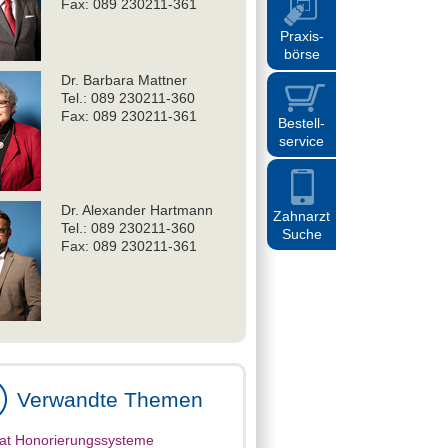
Fax: 089 230211-361
Praxis
-
börse
Dr. Barbara Mattner
Tel.: 089 230211-360
Fax: 089 230211-361
Bestell
-
service
Dr. Alexander Hartmann
Zahnarzt
Tel.: 089 230211-360
Suche
Fax: 089 230211-361
Verwandte Themen
at Honorierungssysteme