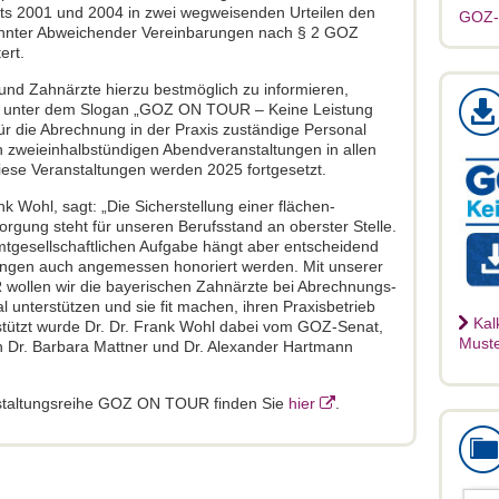
its 2001 und 2004 in zwei wegweisenden Urteilen den
GOZ-
nnter Abweichender Vereinbarungen nach § 2 GOZ
ert.
und Zahnärzte hierzu best­möglich zu informieren,
23 unter dem Slogan „GOZ ON TOUR – Keine Leistung
ür die Abrechnung in der Praxis zuständige Personal
n zweieinhalbstündigen Abendveranstaltungen in allen
iese Veranstaltungen werden 2025 fortgesetzt.
k Wohl, sagt: „Die Sicherstellung einer flächen­
gung steht für unseren Berufsstand an oberster Stelle.
amtgesellschaftlichen Aufgabe hängt aber entscheidend
tungen auch angemessen honoriert werden. Mit unserer
wollen wir die bayerischen Zahnärzte bei Abrechnungs­
nterstützen und sie fit machen, ihren Praxisbetrieb
Kal
erstützt wurde Dr. Dr. Frank Wohl dabei vom GOZ-Se­nat,
Muste
n Dr. Barbara Mattner und Dr. Alexander Hartmann
anstaltungsreihe GOZ ON TOUR finden Sie
hier
.